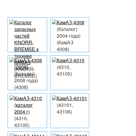
Каталог
КамАЗ-4308
запасных
(Каталог)
частей
2004 года)
KNORR-
(КамАЗ
BREMSE к
4308)
технике
КамАЗ-4308
КамАЗ-4310
КАМАЗ
(2008)
(4310,
(KNORR-
(Каталог)
43105)
BREMSE)
2008 года)
(4308)
КамАЗ-4310
КамАЗ-43101
(каталог
(43101,
2004 г)
43106)
(4310,
43105)