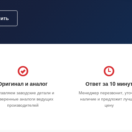
нить
Оригинал и аналог
Ответ за 10 мину
тавляем заводские детали и
Менеджер перезвонит, уто
веренные аналоги ведущих
наличие и предложит луч
производителей
цену