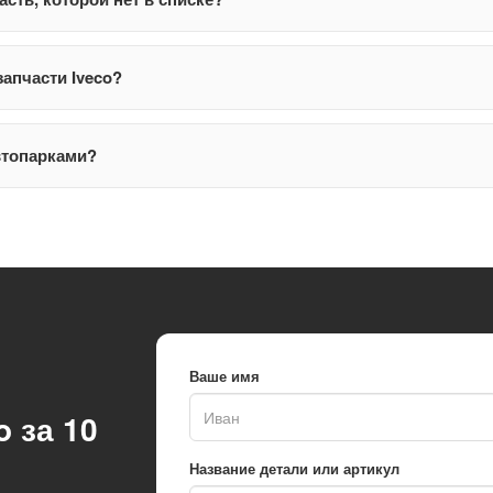
запчасти Iveco?
втопарками?
Ваше имя
 за 10
Название детали или артикул