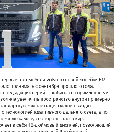
первые автомобили Volvo из новой линейки FM.
ало принимать с сентября прошлого года.
ики предыдущих серий — кабина со спрямленными
зволила увеличить пространство внутри примерно
В стандартную комплектацию машин входят
 технологией адаптивного дальнего света, а по
боковую камеру со стороны пассажира.
ючает в себя 12-дюймовый дисплей, позволяющий
и меню, и дополнительный 9-дюймовый